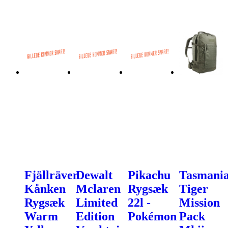
Fjällräven
Dewalt
Pikachu
Tasmani
Kånken
Mclaren
Rygsæk
Tiger
Rygsæk
Limited
22l -
Mission
Warm
Edition
Pokémon
Pack