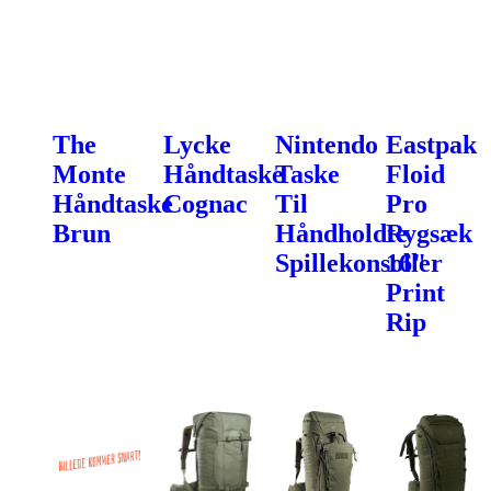
The
Lycke
Nintendo
Eastpak
Monte
Håndtaske
Taske
Floid
Håndtaske
Cognac
Til
Pro
Brun
Håndholdte
Rygsæk
Spillekonsoller
16"
Print
Rip