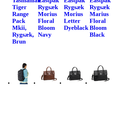
Tasmanian
Eastpak
Eastpak
Eastpak
Tiger
Rygsæk
Rygsæk
Rygsæk
Range
Morius
Morius
Marius
Pack
Floral
Letter
Floral
Mkii,
Bloom
Dyeblack
Bloom
Rygsæk,
Navy
Black
Brun