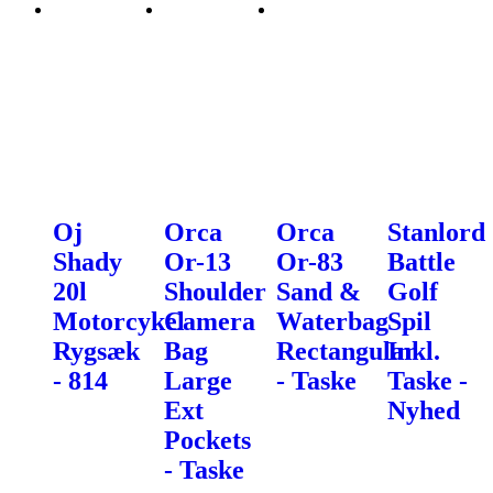
Oj
Orca
Orca
Stanlord
Shady
Or-13
Or-83
Battle
20l
Shoulder
Sand &
Golf
Motorcykel
Camera
Waterbag
Spil
Rygsæk
Bag
Rectangular
Inkl.
- 814
Large
- Taske
Taske -
Ext
Nyhed
Pockets
- Taske