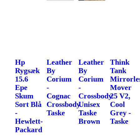
Hp
Leather
Leather
Think
Rygsæk
By
By
Tank
15.6
Corium
Corium
Mirrorle
Epe
-
-
Mover
Skum
Cognac
Crossbody
25 V2,
Sort Blå
Crossbody
Unisex
Cool
-
Taske
Taske
Grey -
Hewlett-
Brown
Taske
Packard