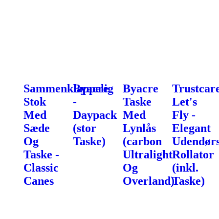
Sammenklappelig
Byacre
Byacre
Trustcar
Stok
-
Taske
Let's
Med
Daypack
Med
Fly -
Sæde
(stor
Lynlås
Elegant
Og
Taske)
(carbon
Udendørs
Taske -
Ultralight
Rollator
Classic
Og
(inkl.
Canes
Overland)
Taske)