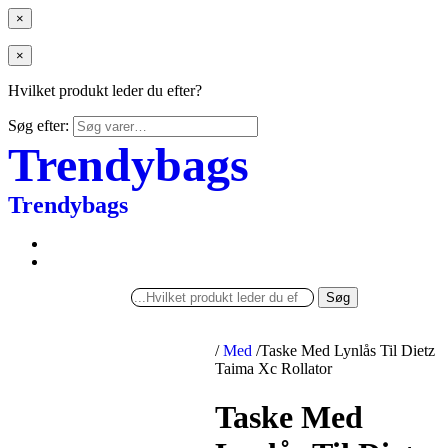
×
×
Hvilket produkt leder du efter?
Søg efter:
Trendybags
Trendybags
Søg
/
Med
/
Taske Med Lynlås Til Dietz
Taima Xc Rollator
Taske Med