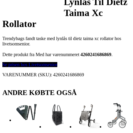
Lynlås Til Dietz
Taima Xc
Rollator
Trendybags fandt taske med lynlås til dietz taima xc rollator hos
livetsomsenior.
Dette produkt fra Med har varenummeret
4260241686869
.
Se prisen hos Livetsomsenior
VARENUMMER (SKU):
4260241686869
ANDRE KØBTE OGSÅ