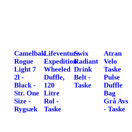
Camelbak
Lifeventure
Swix
Atran
Rogue
Expedition
Radiant
Velo
Light 7
Wheeled
Drink
Taske
2l -
Duffle,
Belt -
Pulse
Black -
120
Taske
Duffle
Str. One
Litre
Bag
Size -
Rol -
Grå Avs
Rygsæk
Taske
- Taske