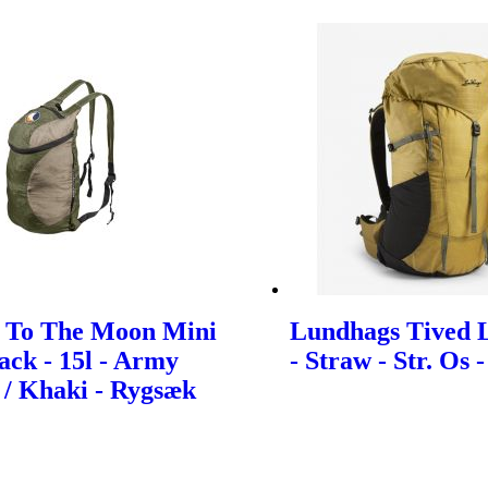
t To The Moon Mini
Lundhags Tived L
ck - 15l - Army
- Straw - Str. Os
 / Khaki - Rygsæk