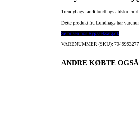
Trendybags fandt lundhags abisku tourin
Dette produkt fra Lundhags har varen
Se prisen hos Rygsaeksalg.dk
VARENUMMER (SKU):
704595327
ANDRE KØBTE OGSÅ