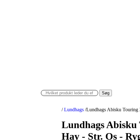
Søg
/
Lundhags
/
Lundhags Abisku Touring 3
Lundhags Abisku T
Hay - Str. Os - R