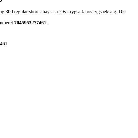
g 30 l regular short - hay - str. Os - rygsæk hos rygsaeksalg. Dk.
ummeret
7045953277461
.
7461