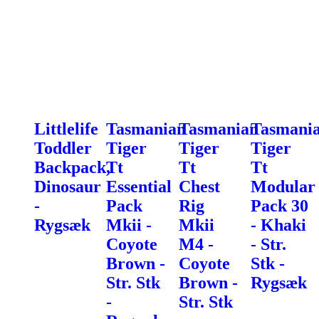
Littlelife
Tasmanian
Tasmanian
Tasmani
Toddler
Tiger
Tiger
Tiger
Backpack,
Tt
Tt
Tt
Dinosaur
Essential
Chest
Modular
-
Pack
Rig
Pack 30
Rygsæk
Mkii -
Mkii
- Khaki
Coyote
M4 -
- Str.
Brown -
Coyote
Stk -
Str. Stk
Brown -
Rygsæk
-
Str. Stk