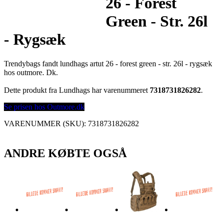
26 - Forest
Green - Str. 26l
- Rygsæk
Trendybags fandt lundhags artut 26 - forest green - str. 26l - rygsæk
hos outmore. Dk.
Dette produkt fra Lundhags har varenummeret
7318731826282
.
Se prisen hos Outmore.dk
VARENUMMER (SKU):
7318731826282
ANDRE KØBTE OGSÅ