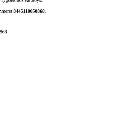
n rygsæk hos eurotoys.
ummeret
8445118050868
.
868