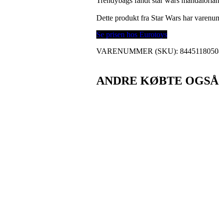
Trendybags fandt star wars mandaloria
Dette produkt fra Star Wars har varen
Se prisen hos Eurotoys
VARENUMMER (SKU):
8445118050
ANDRE KØBTE OGSÅ