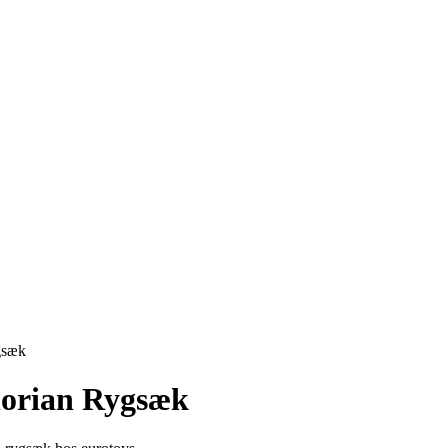
gsæk
lorian Rygsæk