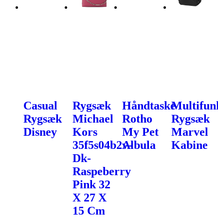
Casual
Rygsæk
Håndtaske
Multifun
Rygsæk
Michael
Rotho
Rygsæk
Disney
Kors
My Pet
Marvel
35f5s04b2v-
Albula
Kabine
Dk-
Raspeberry
Pink 32
X 27 X
15 Cm