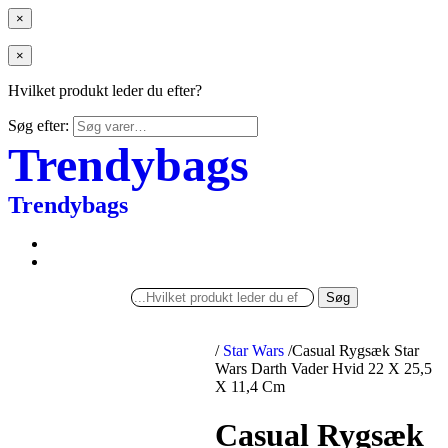
×
×
Hvilket produkt leder du efter?
Søg efter:
Trendybags
Trendybags
Søg
/
Star Wars
/
Casual Rygsæk Star
Wars Darth Vader Hvid 22 X 25,5
X 11,4 Cm
Casual Rygsæk