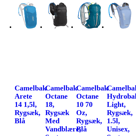
Camelbak
Camelbak
Camelbak
Camelba
Arete
Octane
Octane
Hydroba
14 1,5l,
18,
10 70
Light,
Rygsæk,
Rygsæk
Oz,
Rygsæk,
Blå
Med
Rygsæk,
1.5l,
Vandblære,
Blå
Unisex,