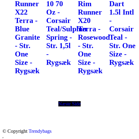
Runner
10 70
Rim
Dart
X22
Oz -
Runner
1.5l Intl
Terra -
Corsair
X20
-
Blue
Teal/Sulphur
Terra -
Corsair
Granite
Spring -
Rosewood
Teal -
- Str.
Str. 1,5l
- Str.
Str. One
One
-
One
Size -
Size -
Rygsæk
Size -
Rygsæk
Rygsæk
Rygsæk
Næste Side
© Copyright
Trendybags