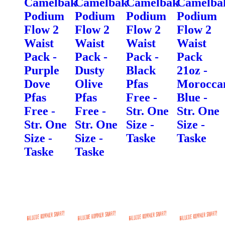
Camelbak
Camelbak
Camelbak
Camelba
Podium
Podium
Podium
Podium
Flow 2
Flow 2
Flow 2
Flow 2
Waist
Waist
Waist
Waist
Pack -
Pack -
Pack -
Pack
Purple
Dusty
Black
21oz -
Dove
Olive
Pfas
Morocca
Pfas
Pfas
Free -
Blue -
Free -
Free -
Str. One
Str. One
Str. One
Str. One
Size -
Size -
Size -
Size -
Taske
Taske
Taske
Taske