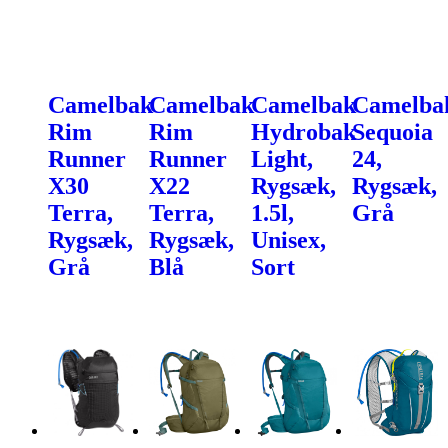
Camelbak
Camelbak
Camelbak
Camelba
Rim
Rim
Hydrobak
Sequoia
Runner
Runner
Light,
24,
X30
X22
Rygsæk,
Rygsæk,
Terra,
Terra,
1.5l,
Grå
Rygsæk,
Rygsæk,
Unisex,
Grå
Blå
Sort