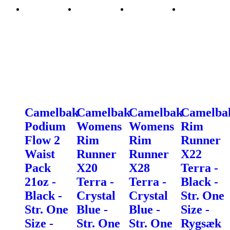
Camelbak
Camelbak
Camelbak
Camelba
Podium
Womens
Womens
Rim
Flow 2
Rim
Rim
Runner
Waist
Runner
Runner
X22
Pack
X20
X28
Terra -
21oz -
Terra -
Terra -
Black -
Black -
Crystal
Crystal
Str. One
Str. One
Blue -
Blue -
Size -
Size -
Str. One
Str. One
Rygsæk