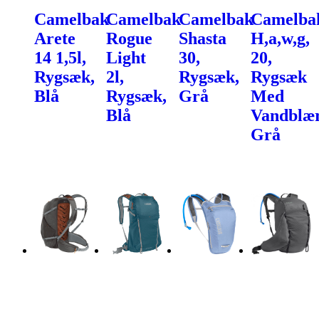
Camelbak
Camelbak
Camelbak
Camelba
Arete
Rogue
Shasta
H,a,w,g,
14 1,5l,
Light
30,
20,
Rygsæk,
2l,
Rygsæk,
Rygsæk
Blå
Rygsæk,
Grå
Med
Blå
Vandblær
Grå