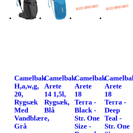
Camelbak
Camelbak
Camelbak
Camelba
H,a,w,g,
Arete
Arete
Arete
20,
14 1,5l,
18
18
Rygsæk
Rygsæk,
Terra -
Terra -
Med
Blå
Black -
Deep
Vandblære,
Str. One
Teal -
Grå
Size -
Str. One