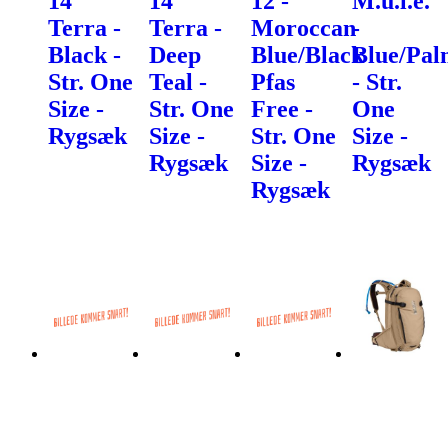
14
14
12 -
M.u.l.e.
Terra -
Terra -
Moroccan
-
Black -
Deep
Blue/Black
Blue/Pal
Str. One
Teal -
Pfas
- Str.
Size -
Str. One
Free -
One
Rygsæk
Size -
Str. One
Size -
Rygsæk
Size -
Rygsæk
Rygsæk