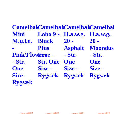
Camelbak
Camelbak
Camelbak
Camelba
Mini
Lobo 9 -
H.a.w.g.
H.a.w.g.
M.u.l.e.
Black
20 -
20 -
-
Pfas
Asphalt
Moondus
Pink/Flowers
Free -
- Str.
- Str.
- Str.
Str. One
One
One
One
Size -
Size -
Size -
Size -
Rygsæk
Rygsæk
Rygsæk
Rygsæk