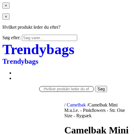
×
×
Hvilket produkt leder du efter?
Søg efter:
Trendybags
Trendybags
Søg
/
Camelbak
/
Camelbak Mini
M.u.l.e. - Pinkflowers - Str. One
Size - Rygsæk
Camelbak Mini