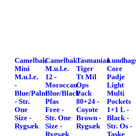
Camelbak
Camelbak
Tasmanian
Lundhag
Mini
M.u.l.e.
Tiger
Core
M.u.l.e.
12 -
Tt Mil
Padje
-
Moroccan
Ops
Light
Blue/Palm
Blue/Black
Pack
Multi
- Str.
Pfas
80+24 -
Pockets
One
Free -
Coyote
1+1 L -
Size -
Str. One
Brown -
Black -
Rygsæk
Size -
Rygsæk
Str. Os -
Rygsæk
Taske