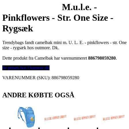
M.u.l.e. -
Pinkflowers - Str. One Size -
Rygsæk
Trendybags fandt camelbak mini m. U. L. E. - pinkflowers - str. One
size - rygsæk hos outmore. Dk.
Dette produkt fra Camelbak har varenummeret
886798059280
.
Se prisen hos Outmore.dk
VARENUMMER (SKU):
886798059280
ANDRE KØBTE OGSÅ