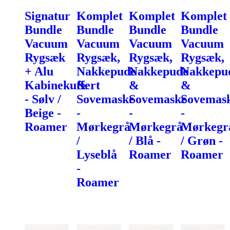
Signatur
Komplet
Komplet
Komplet
Bundle
Bundle
Bundle
Bundle
Vacuum
Vacuum
Vacuum
Vacuum
Rygsæk
Rygsæk,
Rygsæk,
Rygsæk,
+ Alu
Nakkepude
Nakkepude
Nakkepu
Kabinekuffert
&
&
&
- Sølv /
Sovemaske
Sovemaske
Sovemas
Beige -
-
-
-
Roamer
Mørkegrå
Mørkegrå
Mørkegr
/
/ Blå -
/ Grøn -
Lyseblå
Roamer
Roamer
-
Roamer