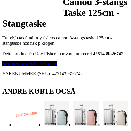
Camou 3-stangs
Taske 125cm -
Stangtaske
Trendybags fandt roy fishers camou 3-stangs taske 125cm -
stangtaske hos fisk p krogen.
Dette produkt fra Roy Fishers har varenummeret
4251439326742
.
Se prisen hos Fisk På Krogen
VARENUMMER (SKU):
4251439326742
ANDRE KØBTE OGSÅ